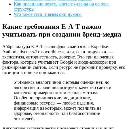
Как правильно делать контент-планы на основе
структуры
Что такое теги и зачем они нужны
Какие требования E-A-T важно
учитывать при создании бренд-медиа
Аббревиатура E-A-T расшифровывается как Expertise-
Authoritativeness-Trustworthiness, или, если по-русски, —
экспертиза, авторитетность, доверие. Это три ключевых
фактора, которые учитывает Google и люди-ассесоры при
ранжировании сайтов. Если ресурс не проходит проверку, его
позиции в поиске понижаются.
У Яндекса аналогичной системы оценки нет, но
алгоритмы и люди анализируют качество сайта и
контента примерно по тем же параметрам.
Особенно юридические, медицинские,
финансовые ресурсы — любые издания,
информация из которых, может повлиять на
здоровье, безопасность или благосостояние
читателей.
Алгоритмы автоматически проверяют страницы и ищут