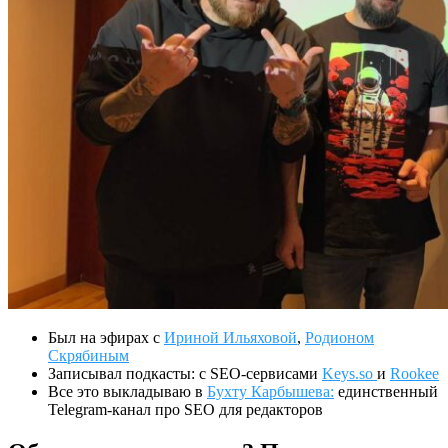
Был на эфирах с
Ириной Ильяховой
,
Родионом
Скрябиным
Записывал подкасты: с SEO-сервисами
Keys.so
и
Rookee
Все это выкладываю в
Бухту Карбышева:
единственный
Telegram-канал про SEO для редакторов