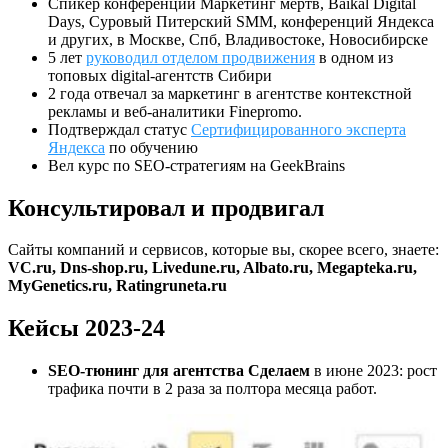
Спикер конференций Маркетинг мертв, Baikal Digital
Days, Суровый Питерский SMM, конференций Яндекса
и других, в Москве, Спб, Владивостоке, Новосибирске
5 лет
руководил отделом продвижения
в одном из
топовых digital-агентств Сибири
2 года отвечал за маркетинг в агентстве контекстной
рекламы и веб-аналитики Finepromo.
Подтверждал статус
Сертифицированного эксперта
Яндекса
по обучению
Вел курс по SEO-стратегиям на GeekBrains
Консультировал и продвигал
Сайты компаний и сервисов, которые вы, скорее всего, знаете:
VC.ru, Dns-shop.ru, Livedune.ru, Albato.ru, Megapteka.ru,
MyGenetics.ru, Ratingruneta.ru
Кейсы 2023-24
SEO-тюнинг для агентства Сделаем
в июне 2023: рост
трафика почти в 2 раза за полтора месяца работ.