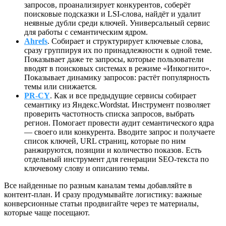
запросов, проанализирует конкурентов, соберёт
поисковые подсказки и LSI-слова, найдёт и удалит
неявные дубли среди ключей. Универсальный сервис
для работы с семантическим ядром.
Ahrefs
. Собирает и структурирует ключевые слова,
сразу группируя их по принадлежности к одной теме.
Показывает даже те запросы, которые пользователи
вводят в поисковых системах в режиме «Инкогнито».
Показывает динамику запросов: растёт популярность
темы или снижается.
PR-CY
. Как и все предыдущие сервисы собирает
семантику из Яндекс.Wordstat. Инструмент позволяет
проверить частотность списка запросов, выбрать
регион. Помогает провести аудит семантического ядра
— своего или конкурента. Вводите запрос и получаете
список ключей, URL страниц, которые по ним
ранжируются, позиции и количество показов. Есть
отдельный инструмент для генерации SEO-текста по
ключевому слову и описанию темы.
Все найденные по разным каналам темы добавляйте в
контент-план. И сразу продумывайте логистику: важные
конверсионные статьи продвигайте через те материалы,
которые чаще посещают.