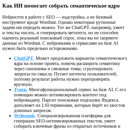
Как ИИ помогает собрать семантическое ядро
Нейросети в работе с SEO — надстройка, а не базовый
инструмент вроде Wordstat. Однако некоторые рутинные
задачи им передать можно. Тот же ChatGPT, например, умеет
и тексты писать, и генерировать метатеги, но не способен
оценить реальный поисковый спрос, пока вы не скормите
данные из Wordstat. С нейронками и сервисами на базе AI
нужно быть предельно осторожными.
ChatGPT
. Может предложить варианты семантического
ядра на основе промта, помочь расширить семантику
через синонимы и смежные темы, сгруппировать
запросы по смыслу. Путает интенты пользователей,
поэтому результат работы нужно перепроверять
вручную.
Тунец
. Многофункциональный сервис на базе AI. С его
помощью можно оптимизировать контент под
нейровыдачу. Парсит поисковые подсказки Яндекса,
дополняет их LSI-терминами, которые берёт из хвостов
длинных запросов.
Writesonic
. Специализированная платформа для
генерации SEO-оптимизированных текстов, умеет
собирать ключевые фразы из открытых источников и