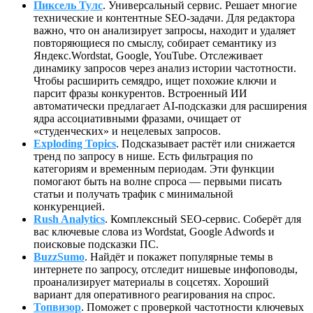
Пиксель Тулс
. Универсальный сервис. Решает многие
технические и контентные SEО-задачи. Для редактора
важно, что он анализирует запросы, находит и удаляет
повторяющиеся по смыслу, собирает семантику из
Яндекс.Wordstat, Google, YouTube. Отслеживает
динамику запросов через анализ истории частотности.
Чтобы расширить семядро, ищет похожие ключи и
парсит фразы конкурентов. Встроенный ИИ
автоматически предлагает AI-подсказки для расширения
ядра ассоциативными фразами, очищает от
«студенческих» и нецелевых запросов.
Exploding Topics
. Подсказывает растёт или снижается
тренд по запросу в нише. Есть фильтрация по
категориям и временным периодам. Эти функции
помогают быть на волне спроса — первыми писать
статьи и получать трафик с минимальной
конкуренцией.
Rush Analytics
. Комплексный SEO-сервис. Соберёт для
вас
ключевые слова из Wordstat, Google Adwords и
поисковые подсказки ПС.
BuzzSumo
. Найдёт и покажет популярные темы в
интернете по запросу, отследит нишевые инфоповоды,
проанализирует материалы в соцсетях. Хороший
вариант для оперативного реагирования на спрос.
Топвизор
. Поможет с проверкой частотности ключевых