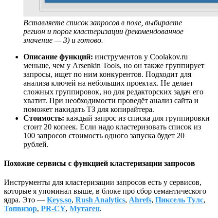
Вставляете список запросов в поле, выбираете
регион и порог кластеризации (рекомендованное
значение — 3) и готово.
Описание функций:
инструментов у Coolakov.ru
меньше, чем у Arsenkin Tools, но он также группирует
запросы, ищет по ним конкурентов. Подходит для
анализа ключей на небольших проектах. Не делает
сложных группировок, но для редакторских задач его
хватит. При необходимости проведёт анализ сайта и
поможет накидать ТЗ для копирайтера.
Стоимость:
каждый запрос из списка для группировки
стоит 20 копеек. Если надо кластеризовать список из
100 запросов стоимость одного запуска будет 20
рублей.
Похожие сервисы с функцией кластеризации запросов
Инструменты для кластеризации запросов есть у сервисов,
которые я упоминал выше, в блоке про сбор семантического
ядра. Это —
Keys.so
,
Rush Analytics
,
Ahrefs
,
Пиксель Тулс
,
Топвизор
,
PR-CY
,
Мутаген
.