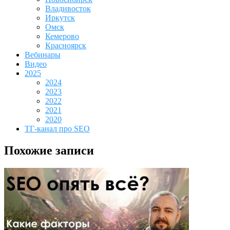
Владивосток
Иркутск
Омск
Кемерово
Красноярск
Вебинары
Видео
2025
2024
2023
2022
2021
2020
ТГ-канал про SEO
Похожие записи