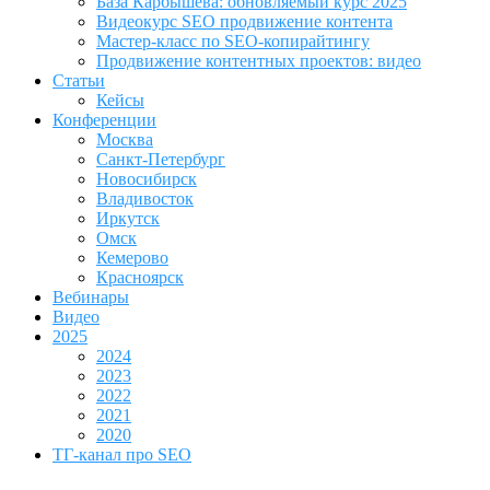
База Карбышева: обновляемый курс 2025
Видеокурс SEO продвижение контента
Мастер-класс по SEO-копирайтингу
Продвижение контентных проектов: видео
Статьи
Кейсы
Конференции
Москва
Санкт-Петербург
Новосибирск
Владивосток
Иркутск
Омск
Кемерово
Красноярск
Вебинары
Видео
2025
2024
2023
2022
2021
2020
ТГ-канал про SEO